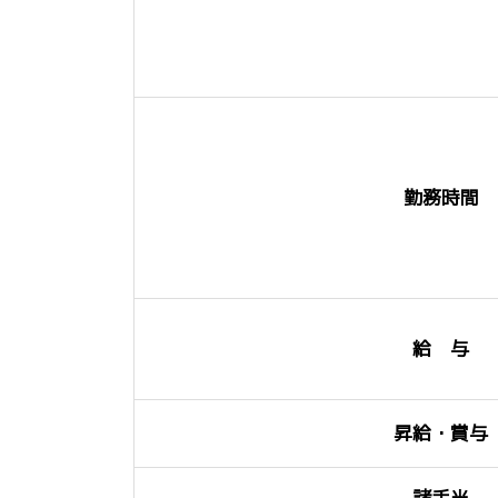
勤務時間
給 与
昇給・賞与
諸手当