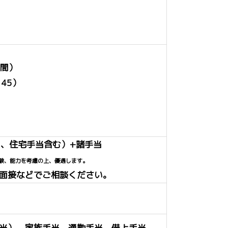
時間）
45）
手当、住宅手当含む）+諸手当
験、能力を考慮の上、優遇します。
面接などでご相談ください。
）
当）、家族手当、通勤手当、借上手当