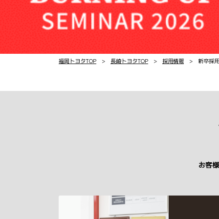
福岡トヨタTOP
>
長崎トヨタTOP
>
採用情報
> 新卒採
お客様