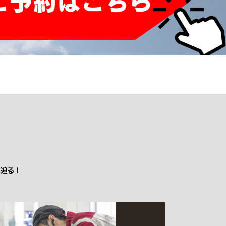
！
迫る！