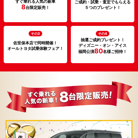
すぐ乗れる人気の新車
ご成約・試乗・査定でもらえる
8
５つのプレゼント！
台限定販売！
その3
その4
抽選ご成約プレゼント！
佐世保本店で同時開催！
ディズニー・オン・アイス
オールトヨタ試乗体験フェア！
80
福岡公演
名様ご招待！