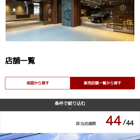
バリアフリー/多目的ト
自動洗車機
イレ
ベビーシート（おむつ交
介助専門士のいるお店
換用シート）
店舗一覧
au WiFi
TEEMO充電器設置
地図から探す
販売店舗一覧から探す
AREA86
セルフ洗車機
条件で絞り込む
条件で絞り込む
44
/
44
該当店舗数