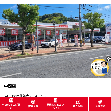
中間店
中間市蓮花寺２−４−１３
093-245-6616
WEBカタログ請
見積りシミュレ
試乗予約
購入相談
入庫予約
求
ーション
093-245-6531