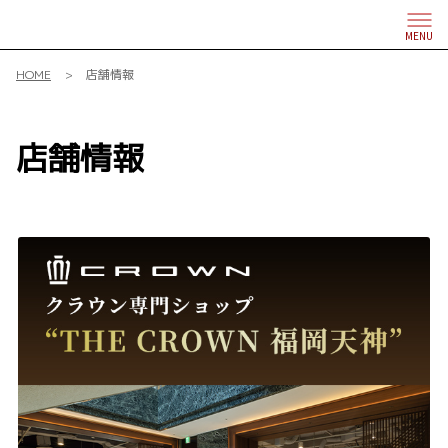
キーワード
MENU
HOME
店舗情報
サービス
フリードリンク
WiFi
店舗情報
車検・整備・メンテナン
G-Station
ス取扱店
キッズコーナー
授乳室
バリアフリー/フラット
バリアフリー/多目的駐
フロア
車場