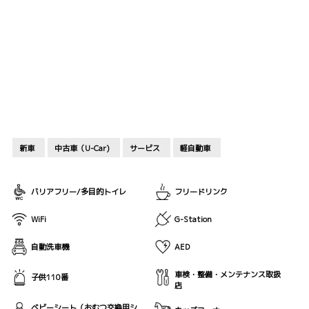
新車
中古車（U-Car)
サービス
軽自動車
バリアフリー/多目的トイレ
フリードリンク
WiFi
G-Station
自動洗車機
AED
車検・整備・メンテナンス取扱
子供110番
店
ベビーシート（おむつ交換用シ