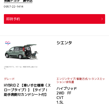
長崎トヨタ 諫早店
0957-22-1414
即時予約
シエンタ
※写真のモデル、カラーは、実際の車両と異なりま
す。
グレード
エンジンタイプ
/駆動方式/
トランスミッ
ション
/排気量
HYBRID Z 【車いす仕様車（ス
ハイブリッド
ロープタイプ）】【タイプⅠ
2WD FF
助手席側セカンドシート付】
CVT
1.5L