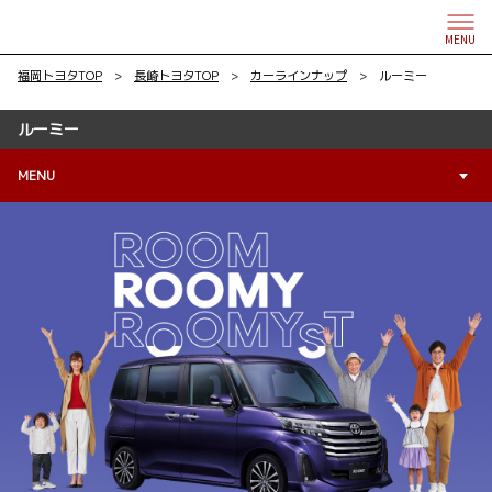
MENU
福岡トヨタTOP
>
長崎トヨタTOP
>
カーラインナップ
> ルーミー
ルーミー
MENU