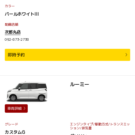
カラー
パールホワイトIII
配備店舗
次郎丸店
092-873-2738
即時予約
ルーミー
車両詳細
グレード
エンジンタイプ
/駆動方式/
トランスミッ
ション
/排気量
カスタムG