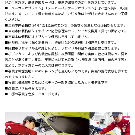
い走行を想定、高速道路モードは、高速道路等での走行を想定しています。
■「メーカーオプション」「メーカーパッケージオプション」はご注文時に申し受
けます。メーカーの工場で装着するため、ご注文後はお受けできませんのでご了承
ください。
■車両本体価格は'24年12月現在のもので、予告なく変更となる場合があります。
■車両本体価格はタイヤパンク応急修理キット、タイヤ交換用工具付の価格です。
■車両本体価格にはオプション価格は含まれていません。
■保険料、税金（除く消費税）、登録料などの諸費用は別途申し受けます。
■自動車リサイクル法の施行により、リサイクル料金が別途必要となります。
■ボディカラーおよび内装色は撮影、表示画面の関係で実際の色とは異なって見え
ることがあります。また、実車においてもご覧になる環境（屋内外、光の角度等）
により、ボディカラーの見え方は異なります。
■写真は機能説明のために各ランプを点灯したものです。実際の走行状態を示すも
のではありません。
■写真は機能説明のためにボディの一部を切断したカットモデルです。
■画面はハメ込み合成です。
■一部の写真は合成・イメージです。