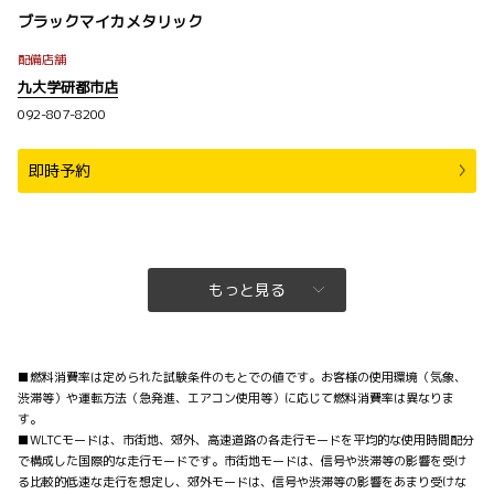
ブラックマイカメタリック
配備店舗
九大学研都市店
092-807-8200
即時予約
もっと見る
■燃料消費率は定められた試験条件のもとでの値です。お客様の使用環境（気象、
渋滞等）や運転方法（急発進、エアコン使用等）に応じて燃料消費率は異なりま
す。
■WLTCモードは、市街地、郊外、高速道路の各走行モードを平均的な使用時間配分
で構成した国際的な走行モードです。市街地モードは、信号や渋滞等の影響を受け
る比較的低速な走行を想定し、郊外モードは、信号や渋滞等の影響をあまり受けな