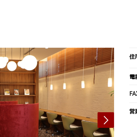
住
電
FA
営