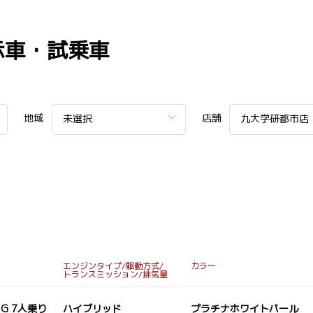
示車・試乗車
地域
店舗
未選択
九大学研都市店
エンジンタイプ/駆動方式/
カラー
トランスミッション/排気量
D G 7人乗り
ハイブリッド
プラチナホワイトパール