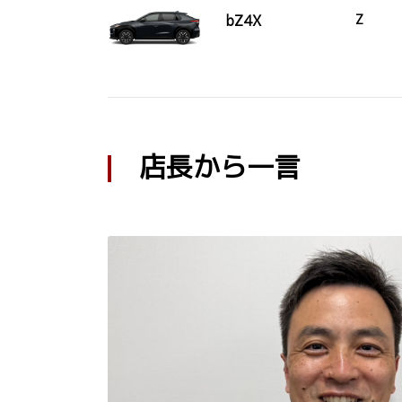
bZ4X
Z
店長から一言