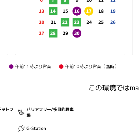
）
午前11時より営業
午前10時より営業（臨時）
この環境ではma
ラットフ
バリアフリー/多目的駐車
場
G-Station