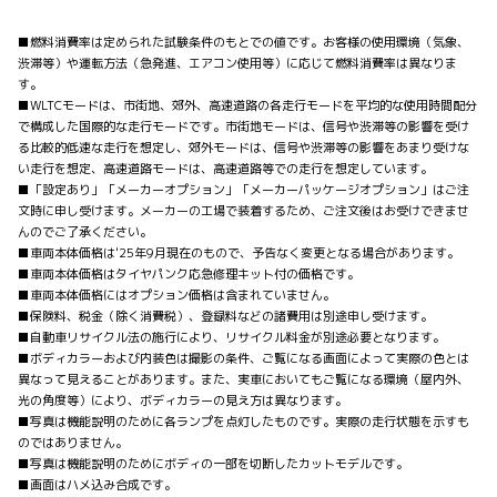
■燃料消費率は定められた試験条件のもとでの値です。お客様の使用環境（気象、
渋滞等）や運転方法（急発進、エアコン使用等）に応じて燃料消費率は異なりま
す。
■WLTCモードは、市街地、郊外、高速道路の各走行モードを平均的な使用時間配分
で構成した国際的な走行モードです。市街地モードは、信号や渋滞等の影響を受け
る比較的低速な走行を想定し、郊外モードは、信号や渋滞等の影響をあまり受けな
い走行を想定、高速道路モードは、高速道路等での走行を想定しています。
■「設定あり」「メーカーオプション」「メーカーパッケージオプション」はご注
文時に申し受けます。メーカーの工場で装着するため、ご注文後はお受けできませ
んのでご了承ください。
■車両本体価格は'25年9月現在のもので、予告なく変更となる場合があります。
■車両本体価格はタイヤパンク応急修理キット付の価格です。
■車両本体価格にはオプション価格は含まれていません。
■保険料、税金（除く消費税）、登録料などの諸費用は別途申し受けます。
■自動車リサイクル法の施行により、リサイクル料金が別途必要となります。
■ボディカラーおよび内装色は撮影の条件、ご覧になる画面によって実際の色とは
異なって見えることがあります。また、実車においてもご覧になる環境（屋内外、
光の角度等）により、ボディカラーの見え方は異なります。
■写真は機能説明のために各ランプを点灯したものです。実際の走行状態を示すも
のではありません。
■写真は機能説明のためにボディの一部を切断したカットモデルです。
■画面はハメ込み合成です。