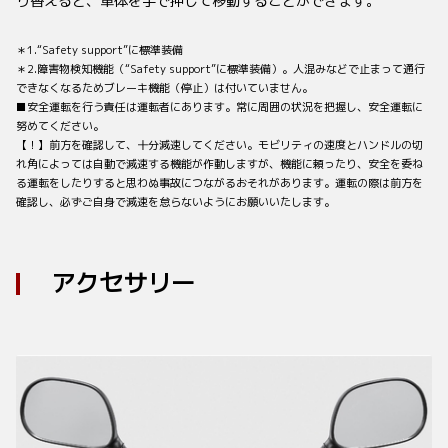
り替えると、車体を手で押して移動することができます。
＊1.“Safety support”に標準装備
＊2.障害物検知機能（“Safety support”に標準装備）。人混みなどで止まって通行
できなくなるためブレーキ機能（停止）は付いていません。
■安全運転を行う責任は運転者にあります。常に周囲の状況を把握し、安全運転に
努めてください。
【！】前方を確認して、十分減速してください。モビリティの速度とハンドルの切
れ角によっては自動で減速する機能が作動しますが、機能に頼ったり、安全を委ね
る運転をしたりすると思わぬ事故につながるおそれがあります。運転の際は前方を
確認し、必ずご自身で減速を怠らないようにお願いいたします。
アクセサリー