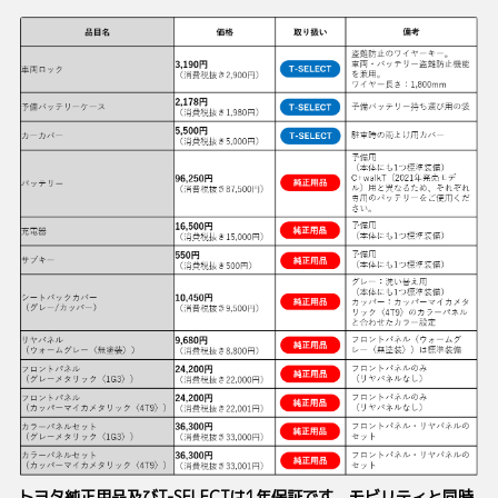
トヨタ純正用品及びT-SELECTは1年保証です。モビリティと同時