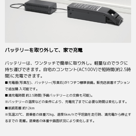
バッテリーを取り外して、家で充電
バッテリーは、ワンタッチで簡単に取り外し。軽量なのでラクに
持ち運びできます。自宅のコンセント(AC100V)で短時間(約2.5時
間)に充電できます。
■充電器(写真左)、バッテリー(写真右)が1つずつ標準装備。販売店装着オプション
で追加購 入可能です。
■満充電時間 約2.5時間(予備バッテリーとの交換も可能)。
※バッテリーの温度などの条件により、充電完了までに必要な時間は変化します。
■航続距離 約12km
※気温20°C、搭乗者の体重70kg、速度6km/hで平坦路を走行時、満充電から停止す
るまでの 距離。搭乗者の体重や路面状況により変化します。