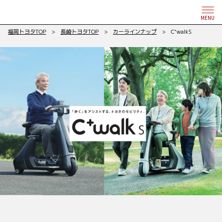
MENU
福岡トヨタTOP
>
長崎トヨタTOP
>
カーラインナップ
> C⁺walkS