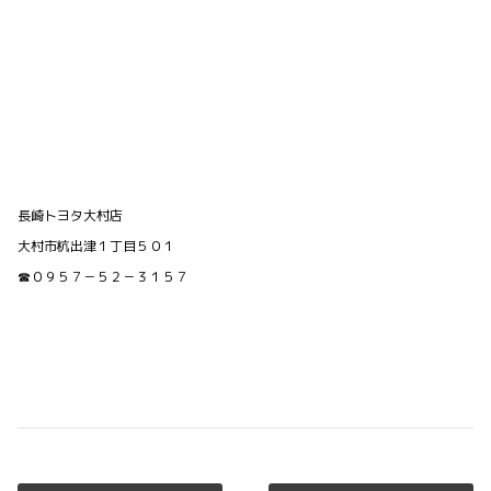
長崎トヨタ大村店
大村市杭出津１丁目５０１
☎０９５７－５２－３１５７