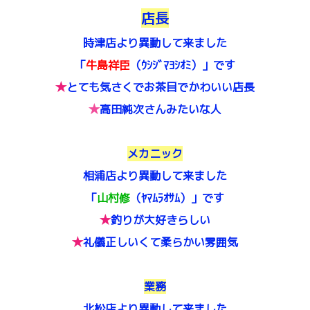
店長
時津店より異動して来ました
「
牛島祥臣
（ｳｼｼﾞﾏﾖｼｵﾐ）」です
★
とても気さくでお茶目でかわいい店長
★
高田純次さんみたいな人
メカニック
相浦店より異動して来ました
「
山村修
（ﾔﾏﾑﾗｵｻﾑ）」です
★
釣りが大好きらしい
★
礼儀正しいくて柔らかい雰囲気
業務
北松店より異動して来ました