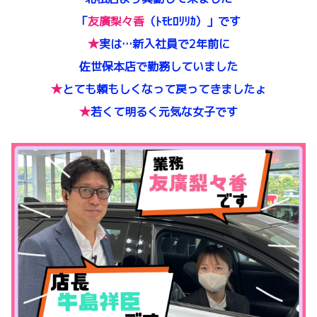
「
友廣梨々香
（ﾄﾓﾋﾛﾘﾘｶ）」です
★
実は…新入社員で2年前に
佐世保本店で勤務していました
★
とても頼もしくなって戻ってきましたょ
★
若くて明るく元気な女子です