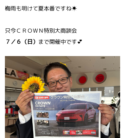
梅雨も明けて夏本番ですね☀
只今ＣＲＯＷＮ特別大商談会
７／６（日）
まで開催中です💕