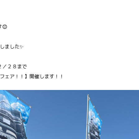
！
😊
ーしました✨
２／２８まで
ーフェア！！】開催します！！