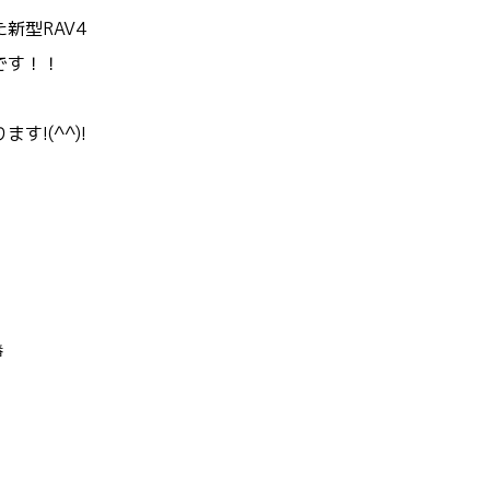
新型RAV4
です！！
す!(^^)!
番
７