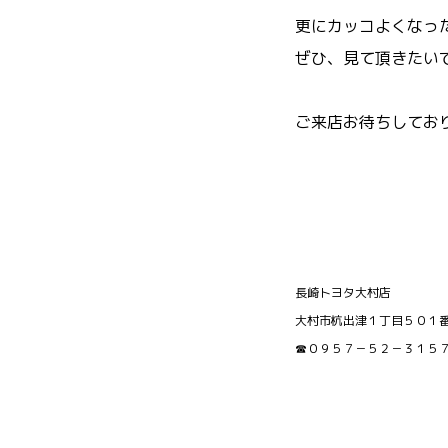
更にカッコよくなった
ぜひ、見て頂きたい
ご来店お待ちしておりま
長崎トヨタ大村店
大村市杭出津１丁目５０１
☎０９５７－５２－３１５