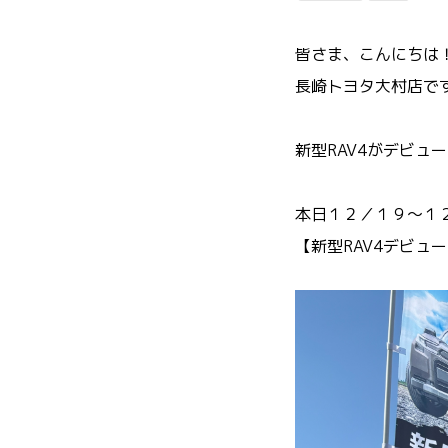
皆さま、こんにちは
長崎トヨタ大村店です
新型RAV4がデビュ
本日１２／１９～１
【新型RAV4デビュ