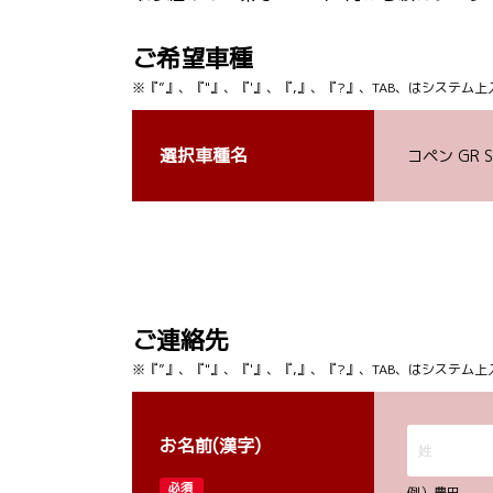
ご希望車種
※『”』、『"』、『'』、『,』、『?』、TAB、はシステ
選択車種名
コペン GR S
ご連絡先
※『”』、『"』、『'』、『,』、『?』、TAB、はシステ
お名前(漢字)
必須
例）豊田