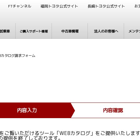
FTチャンネル
福岡トヨタ公式サイト
長崎トヨタ公式サイト
お
試乗車
中古車情報
法人のお客様へ
メンテ
ご購入サポート情報
WEBカタログ請求フォーム
内容入力
内容確認
グをご覧いただけるツール「WEBカタログ」をご提供いたします
グの提供を終了しております。