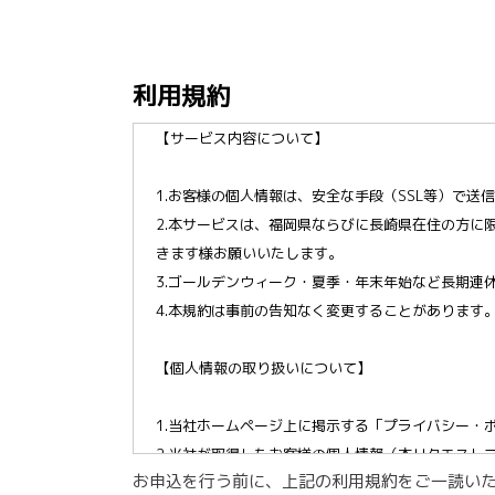
利用規約
【サービス内容について】
1.お客様の個人情報は、安全な手段（SSL等）で送
2.本サービスは、福岡県ならびに長崎県在住の方
きます様お願いいたします。
3.ゴールデンウィーク・夏季・年末年始など長期連
4.本規約は事前の告知なく変更することがあります
【個人情報の取り扱いについて】
1.当社ホームページ上に掲示する「プライバシー・
2.当社が取得したお客様の個人情報（本リクエス
お申込を行う前に、上記の利用規約をご一読い
は、以下の目的で利用させていただきます。