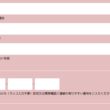
豊田
１
101号室
-
-
34-5678（カッコ入力不要）自宅又は携帯電話ご連絡の取りやすい番号をご入力くだ