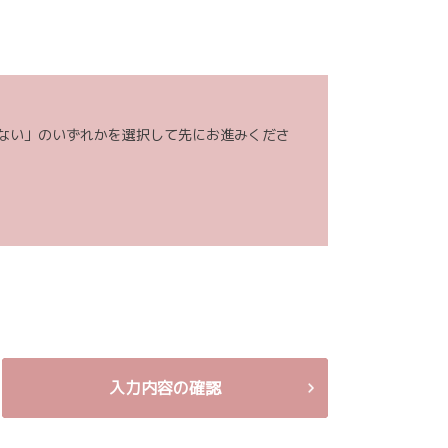
。（お客様の個人情報を分析した上で、お客様のライ
・ご提案致します。）
話、電子メール、訪問等の方法により実施し、アンケ
ない」のいずれかを選択して先にお進みくださ
します。）
からのご請求であることを確認の上で、お客様の個人
入力内容の確認