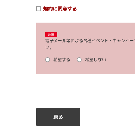
(1)お申し込み頂いたリクエストに対応するにあた
規約に同意する
(2)本リクエストに関するお問い合わせやご要望に
(3)当社が取り扱う商品・サービスに関する営業上
フステージ、ご趣味や嗜好に応じたご案内・ご提案
必須
(4)当社が取り扱う商品・サービスに関し、商品開
電子メール等による各種イベント・キャンペー
ート調査を含みます。）
い。
(5)お客様からの商品・サービス等に関するお問い
(6)店舗の新設・移転、担当者の異動や変更等につ
希望する
希望しない
3.当社ホームページ上に掲示する「プライバシー
情報の利用を停止することが出来ます。
※利用停止した場合でも、商品・サービスの不具合
【カタログ郵送先について】
ご希望車種のカタログをご用命いただきましても、
お手数ですが、お近くのトヨタの販売店サイトのカ
戻る
【メール受信設定について】