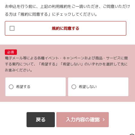
お申込を行う前に、上記の利用規約をご一読いただき、ご同意いただけ
1.当社ホームページ上に掲示する「プライバシー・ポリシー」に基づき、適
る方は「規約に同意する」にチェックしてください。
切に取り扱うものとします。
2.当社が取得したお客様の個人情報（本リクエストフォームよりご入力いた
規約に同意する
だいた氏名、住所、電話番号、メールアドレスを含む本リクエストの内容、
当ウェブサイトの閲覧情報）は、以下の目的で利用させていただきます。
(1)お申し込み頂いたリクエストに対応するにあたり必要な確認や連絡をする
ため。
必須
(2)本リクエストに関するお問い合わせやご要望に対し適切に対応をするた
電子メール等による各種イベント・キャンペーンおよび商品・サービスに関
する案内について、「希望する」「希望しない」のいずれかを選択して先に
め。
お進みください。
(3)当社が取り扱う商品・サービスに関する営業上のご案内や提案または各種
イベント・キャンペーン等についてご案内するため。（お客様の個人情報を
分析した上で、お客様のライフステージ、ご趣味や嗜好に応じたご案内・ご
希望する
希望しない
提案をすることを含みます。郵便、電話、電子メール、訪問等の方法により
ご案内・ご提案致します。）
(4)当社が取り扱う商品・サービスに関し、商品開発および品質の向上、また
はお客様満足度向上策を検討するため。（郵便、電話、電子メール、訪問等
戻る
入力内容の確認
の方法により実施し、アンケート調査を含みます。）
(5)お客様からの商品・サービス等に関するお問い合わせ・ご要望に対し適切