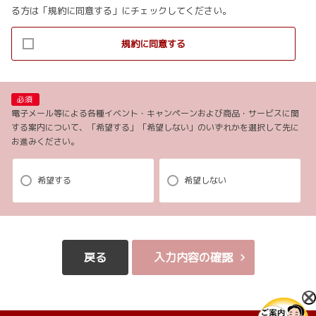
る方は「規約に同意する」にチェックしてください。
切に取り扱うものとします。
2.当社が取得したお客様の個人情報（本リクエストフォームよりご入力いた
規約に同意する
だいた氏名、住所、電話番号、メールアドレスを含む本リクエストの内容、
当ウェブサイトの閲覧情報）は、以下の目的で利用させていただきます。
(1)お申し込み頂いたリクエストに対応するにあたり必要な確認や連絡をする
ため。
必須
(2)本リクエストに関するお問い合わせやご要望に対し適切に対応をするた
電子メール等による各種イベント・キャンペーンおよび商品・サービスに関
する案内について、「希望する」「希望しない」のいずれかを選択して先に
め。
お進みください。
(3)当社が取り扱う商品・サービスに関する営業上のご案内や提案または各種
イベント・キャンペーン等についてご案内するため。（お客様の個人情報を
分析した上で、お客様のライフステージ、ご趣味や嗜好に応じたご案内・ご
希望する
希望しない
提案をすることを含みます。郵便、電話、電子メール、訪問等の方法により
ご案内・ご提案致します。）
(4)当社が取り扱う商品・サービスに関し、商品開発および品質の向上、また
はお客様満足度向上策を検討するため。（郵便、電話、電子メール、訪問等
戻る
入力内容の確認
の方法により実施し、アンケート調査を含みます。）
(5)お客様からの商品・サービス等に関するお問い合わせ・ご要望に対し適切
に対応するため。
(6)店舗の新設・移転、担当者の異動や変更等についてご案内するため。（郵