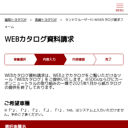
MENU
福岡トヨタTOP
>
長崎トヨタTOP
> ランドクルーザーFJ WEBカタログ請求フ
ォーム
WEBカタログ資料請求
車種選択
内容入力
内容確認
完了
WEBカタログ資料請求は、WEB上でカタログをご覧いただけるツ
ール「WEBカタログ」をご提供いたします。※SDGsならびにカー
ボンニュートラルの取り組みの一環で2025年1月から紙カタログ
の提供を終了しております。
ご希望車種
※『”』、『"』、『'』、『,』、『?』、TAB、はシステム上入力いただけませ
ん。予めご了承ください。
選択車種名