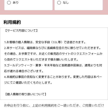
あり
なし
利用規約
【サービス内容について】
1.お客様の個人情報は、安全な手段（SSL等）で送信されます。
2.本サービスは、福岡県ならびに長崎県在住の方に限らせていただきます。
その場合、お手数ですが、お近くの販売店のサイトのリクエストフォームか
ら改めてリクエストをいただきます様お願いいたします。
3.ゴールデンウィーク・夏季・年末年始など長期連休前後は、通常よりも対
応が遅れる場合がございます。
4.本規約は事前の告知なく変更することがあります。変更した内容は本ペー
ジにてご確認いただくものとします。
【個人情報の取り扱いについて】
お申込を行う前に、上記の利用規約をご一読いただき、ご同意いただけ
1.当社ホームページ上に掲示する「プライバシー・ポリシー」に基づき、適