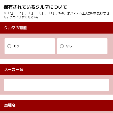
保有されているクルマについて
※『”』、『"』、『'』、『,』、『?』、TAB、はシステム上入力いただけませ
ん。予めご了承ください。
クルマの有無
あり
なし
メーカー名
車種名