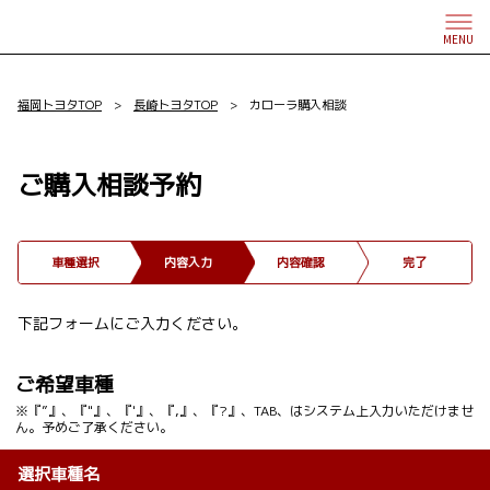
MENU
福岡トヨタTOP
>
長崎トヨタTOP
> カローラ購入相談
ご購入相談予約
車種選択
内容入力
内容確認
完了
下記フォームにご入力ください。
ご希望車種
※『”』、『"』、『'』、『,』、『?』、TAB、はシステム上入力いただけませ
ん。予めご了承ください。
選択車種名