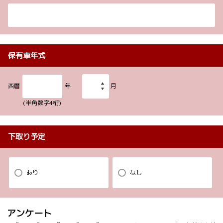
保有車年式
西暦
年
月
(半角数字4桁)
下取り予定
あり
なし
アンケート