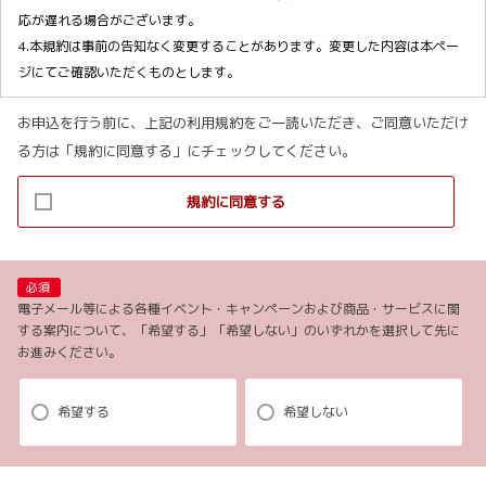
応が遅れる場合がございます。
4.本規約は事前の告知なく変更することがあります。変更した内容は本ペー
ジにてご確認いただくものとします。
お申込を行う前に、上記の利用規約をご一読いただき、ご同意いただけ
【個人情報の取り扱いについて】
る方は「規約に同意する」にチェックしてください。
1.当社ホームページ上に掲示する「プライバシー・ポリシー」に基づき、適
規約に同意する
切に取り扱うものとします。
2.当社が取得したお客様の個人情報（本リクエストフォームよりご入力いた
だいた氏名、住所、電話番号、メールアドレスを含む本リクエストの内容、
当ウェブサイトの閲覧情報）は、以下の目的で利用させていただきます。
必須
(1)お申し込み頂いたリクエストに対応するにあたり必要な確認や連絡をする
電子メール等による各種イベント・キャンペーンおよび商品・サービスに関
する案内について、「希望する」「希望しない」のいずれかを選択して先に
ため。
お進みください。
(2)本リクエストに関するお問い合わせやご要望に対し適切に対応をするた
め。
(3)当社が取り扱う商品・サービスに関する営業上のご案内や提案または各種
希望する
希望しない
イベント・キャンペーン等についてご案内するため。（お客様の個人情報を
分析した上で、お客様のライフステージ、ご趣味や嗜好に応じたご案内・ご