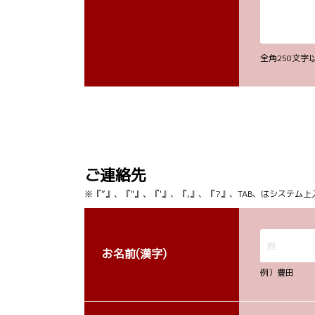
全角250文
ご連絡先
※『”』、『"』、『'』、『,』、『?』、TAB、はシステ
お名前(漢字)
例）豊田