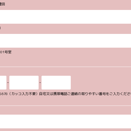
豊田
１
101号室
-
-
34-5678（カッコ入力不要）自宅又は携帯電話ご連絡の取りやすい番号をご入力くだ