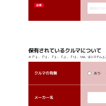
必須
保有されているクルマについて
※『”』、『"』、『'』、『,』、『?』、TAB、はシステ
クルマの有無
あり
メーカー名