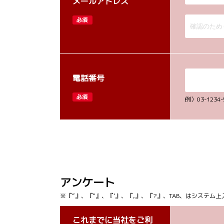
メールアドレス
必須
電話番号
必須
例）03-12
アンケート
※『”』、『"』、『'』、『,』、『?』、TAB、はシステ
これまでに当社をご利