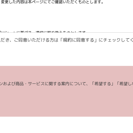
。変更した内容は本ページにてご確認いただくものとします。
ポリシー」に基づき、適切に取り扱うものとします。
ただき、ご同意いただける方は「規約に同意する」にチェックして
トフォームよりご入力いただいた氏名、住所、電話番号、メールアドレスを含
り必要な確認や連絡をするため。
対し適切に対応をするため。
のご案内や提案または各種イベント・キャンペーン等についてご案内するため
をすることを含みます。郵便、電話、電子メール、訪問等の方法によりご案内
ンおよび商品・サービスに関する案内について、「希望する」「希望し
発および品質の向上、またはお客様満足度向上策を検討するため。（郵便、電
合わせ・ご要望に対し適切に対応するため。
いてご案内するため。（郵便、電話、電子メール、訪問等の方法によりご案内
・ポリシー」に記載の「お問い合わせ窓口」にお問い合わせ頂くとで、ご本人