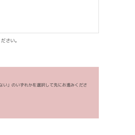
ください。
む本リクエストの内容、当ウェブサイトの閲覧情報）
。（お客様の個人情報を分析した上で、お客様のライ
・ご提案致します。）
ない」のいずれかを選択して先にお進みくださ
話、電子メール、訪問等の方法により実施し、アンケ
します。）
からのご請求であることを確認の上で、お客様の個人