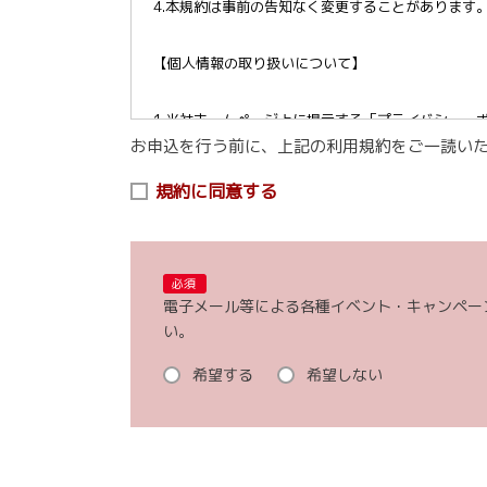
4.本規約は事前の告知なく変更することがあります
【個人情報の取り扱いについて】
1.当社ホームページ上に掲示する「プライバシー・
お申込を行う前に、上記の利用規約をご一読い
2.当社が取得したお客様の個人情報（本リクエス
は、以下の目的で利用させていただきます。
規約に同意する
(1)お申し込み頂いたリクエストに対応するにあた
(2)本リクエストに関するお問い合わせやご要望に
(3)当社が取り扱う商品・サービスに関する営業上
必須
フステージ、ご趣味や嗜好に応じたご案内・ご提案
電子メール等による各種イベント・キャンペー
(4)当社が取り扱う商品・サービスに関し、商品開
い。
ート調査を含みます。）
(5)お客様からの商品・サービス等に関するお問い
希望する
希望しない
(6)店舗の新設・移転、担当者の異動や変更等につ
3.当社ホームページ上に掲示する「プライバシー
情報の利用を停止することが出来ます。