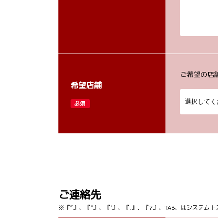
ご希望の店
希望店舗
必須
ご連絡先
※『”』、『"』、『'』、『,』、『?』、TAB、はシステ