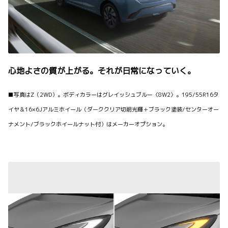
心地よさの質が上がる。それが日常になっていく。
■写真はZ（2WD）。ボディカラーはグレイッシュブルー〈8W2〉。195/55R16タ
イヤ＆16×6Jアルミホイール（ダーククリア切削光輝＋ブラック塗装/センターオー
ナメント/ブラックホイールナット付）はメーカーオプション。