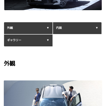
外観
内装
ギャラリー
外観