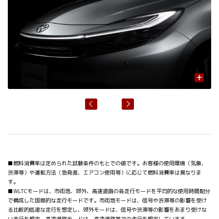
+
■燃料消費率は定められた試験条件のもとでの値です。お客様の使用環境（気象、
渋滞等）や運転方法（急発進、エアコン使用等）に応じて燃料消費率は異なりま
す。
■WLTCモードは、市街地、郊外、高速道路の各走行モードを平均的な使用時間配分
で構成した国際的な走行モードです。市街地モードは、信号や渋滞等の影響を受け
る比較的低速な走行を想定し、郊外モードは、信号や渋滞等の影響をあまり受けな