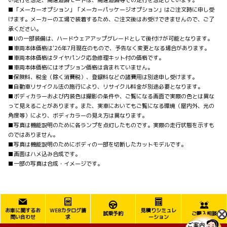
い走行を想定、高速道路モードは、高速道路等での走行を想定しています。
■「メーカーオプション」「メーカーパッケージオプション」はご注文時に申し受
けます。メーカーの工場で装着するため、ご注文後はお受けできませんので、ご了
承ください。
■Uの一部装備は、ハードウェアアップグレードとして後付けが可能となります。
■車両本体価格は'26年7月現在のもので、予告なく変更となる場合があります。
■車両本体価格はタイヤパンク応急修理キット付の価格です。
■車両本体価格にはオプション価格は含まれていません。
■保険料、税金（除く消費税）、登録料などの諸費用は別途申し受けます。
■自動車リサイクル法の施行により、リサイクル料金が別途必要となります。
■ボディカラーおよび内装色は撮影の条件や、ご覧になる画面で実際の色とは異な
って見えることがあります。また、実車においてもご覧になる環境（屋内外、光の
角度等）により、ボディカラーの見え方は異なります。
■写真は機能説明のために各ランプを点灯したものです。実際の走行状態を示すも
のではありません。
■写真は機能説明のためにボディの一部を切断したカットモデルです。
■画面はハメ込み合成です。
■一部の写真は合成・イメージです。
お車に関するお
WEBカタログ請
見積りシミュレ
試乗予約
ご購入相談
問い合わせ
求
ーション