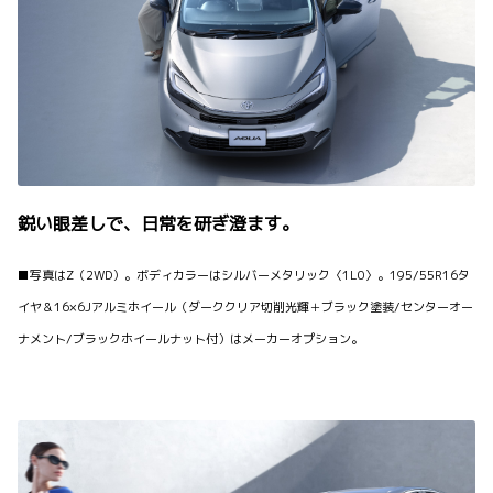
鋭い眼差しで、日常を研ぎ澄ます。
■写真はZ（2WD）。ボディカラーはシルバーメタリック〈1L0〉。195/55R16タ
イヤ＆16×6Jアルミホイール（ダーククリア切削光輝＋ブラック塗装/センターオー
ナメント/ブラックホイールナット付）はメーカーオプション。