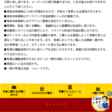
文時に申し受けます。メーカーの工場で装着するため、ご注文後はお受けできませ
んのでご了承ください。
■車両本体価格は'26年3月現在のもので、予告なく変更となる場合があります。
■車両本体価格はタイヤパンク応急修理キット付の価格です。
■車両本体価格にはオプション価格は含まれていません。
■保険料、税金（除く消費税）、登録料などの諸費用は別途申し受けます。
■自動車リサイクル法の施行により、リサイクル料金が別途必要となります。
■ボディカラーおよび内装色は撮影の条件、ご覧になる画面によって実際の色とは
異なって見えることがあります。また、実車においてもご覧になる環境（屋内外、
光の角度等）により、ボディカラーの見え方は異なります。
■写真は機能説明のために各ランプを点灯したものです。実際の走行状態を示すも
のではありません。
■写真は機能説明のためにボディの一部を切断したカットモデルです。
■画面はハメ込み合成です。
■一部の写真は合成・イメージです。
お車に関するお問い
見積りシュミレーシ
WEBカタログ請求
ご購入相談
合わせ
ョン
サイトマップ