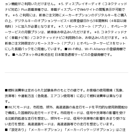
ョン機能がご利用いただけません。 ＊5. ディスプレイオーディオ（コネクティッド
ナビ対応）Plus搭載車種では、車載ディスプレイでWebサイトの閲覧表示が可能で
す。 ＊6. ご利用には、新車ご注文時にメーカーオプションのデジタルキーをご購入
の上、デジタルキーのオプションサービス＜初度登録日から3年間無料（4年目以降
有料）＞に加入が必要となります。 ＊7. リモートスタート（アプリ）、オペレータ
ーサービスの月額プランは、納車後お申込みいただけます。 ＊8. コネクティッドナ
ビ（車載ナビ有）/コネクティッドナビご利用時のみ、お申込みいただけます。 ＊9.
新車ご注文時限定のリモートスタート（アプリ）とオペレーターサービスをセット
にした長期パックをご用意しています。 ■Wi-Fi®は、Wi-Fi Alliance の登録商標で
す。 ■ヘルプネット®は株式会社 日本緊急通報サービスの登録商標です。
■燃料消費率は定められた試験条件のもとでの値です。お客様の使用環境（気象、
渋滞等）や運転方法（急発進、エアコン使用等）に応じて燃料消費率は異なりま
す。
■WLTCモードは、市街地、郊外、高速道路の各走行モードを平均的な使用時間配分
で構成した国際的な走行モードです。市街地モードは、信号や渋滞等の影響を受け
る比較的低速な走行を想定し、郊外モードは、信号や渋滞等の影響をあまり受けな
い走行を想定、高速道路モードは、高速道路等での走行を想定しています。
■「設定あり」「メーカーオプション」「メーカーパッケージオプション」はご注