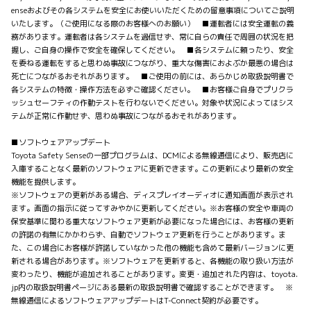
enseおよびその各システムを安全にお使いいただくための留意事項についてご説明
いたします。（ご使用になる際のお客様へのお願い） ■運転者には安全運転の義
務があります。運転者は各システムを過信せず、常に自らの責任で周囲の状況を把
握し、ご自身の操作で安全を確保してください。 ■各システムに頼ったり、安全
を委ねる運転をすると思わぬ事故につながり、重大な傷害におよぶか最悪の場合は
死亡につながるおそれがあります。 ■ご使用の前には、あらかじめ取扱説明書で
各システムの特徴・操作方法を必ずご確認ください。 ■お客様ご自身でプリクラ
ッシュセーフティの作動テストを行わないでください。対象や状況によってはシス
テムが正常に作動せず、思わぬ事故につながるおそれがあります。
■ソフトウェアアップデート
Toyota Safety Senseの一部プログラムは、DCMによる無線通信により、販売店に
入庫することなく最新のソフトウェアに更新できます。この更新により最新の安全
機能を提供します。
※ソフトウェアの更新がある場合、ディスプレイオーディオに通知画面が表示され
ます。画面の指示に従ってすみやかに更新してください。※お客様の安全や車両の
保安基準に関わる重大なソフトウェア更新が必要になった場合には、お客様の更新
の許諾の有無にかかわらず、自動でソフトウェア更新を行うことがあります。ま
た、この場合にお客様が許諾していなかった他の機能も含めて最新バージョンに更
新される場合があります。※ソフトウェアを更新すると、各機能の取り扱い方法が
変わったり、機能が追加されることがあります。変更・追加された内容は、toyota.
jp内の取扱説明書ページにある最新の取扱説明書で確認することができます。 ※
無線通信によるソフトウェアアップデートはT-Connect契約が必要です。