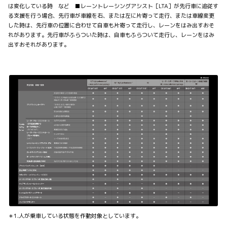
は変化している時 など ■レーントレーシングアシスト［LTA］が先行車に追従す
る支援を行う場合、先行車が車線を右、または左に片寄って走行、または車線変更
した時は、先行車の位置に合わせて自車も片寄って走行し、レーンをはみ出すおそ
れがあります。先行車がふらついた時は、自車もふらついて走行し、レーンをはみ
出すおそれがあります。
＊1.人が乗車している状態を作動対象としています。