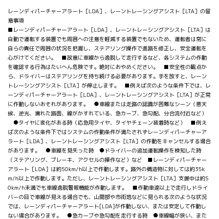
レーンディパーチャーアラート［LDA］、レーントレーシングアシスト［LTA］の留
意事項
■レーンディパーチャーアラート［LDA］、レーントレーシングアシスト［LTA］は
自動で運転する装置でも周囲への注意を軽減する装置でもないため、運転者は常に
自らの責任で周囲の状況を把握し、ステアリング操作で進路を修正し、安全運転を
心がけてください。 ■故意に車線から逸脱して走行するなど、各システムの作動
を確認する行為はたいへん危険です。絶対におやめください。 ■安全性の観点か
ら、ドライバーはステアリングを持ち続ける必要があります。手を放すと、レーン
トレーシングアシスト［LTA］が停止します。 ■例えば次のような条件下では、レ
ーンディパーチャーアラート［LDA］、レーントレーシングアシスト［LTA］が正常
に作動しないおそれがあります。 ●車線または走路の認識が困難なシーン（悪天
候、逆光、濡れた路面、線がかすれている、急カーブ、急勾配、分合流付近など）
●タイヤに変化がある時（応急用タイヤ、タイヤチェーン装着時など） ■例え
ば次のような条件下ではシステムの作動条件が満たされずレーンディパーチャーア
ラート［LDA］、レーントレーシングアシスト［LTA］の作動をキャンセルする場合
があります。 ●車線を見失った時 ●ドライバーの追加運転操作を検知した時
（ステアリング、ブレーキ、アクセルの操作など）など ■レーンディパーチャー
アラート［LDA］は約50km/h以上で作動します。路外の構造物に対しては約35k
m/h以上で作動します。ただし、レーントレーシングアシスト［LTA］支援中は約5
0km/h未満でも車線逸脱警報機能が作動します。 ■作動車速以上で走行しドライ
バーの目で車線が見える場合でも、山間部や市街地などに見られる次のような状況
では、レーンディパーチャーアラート[LDA]が作動しない、または安定して作動し
ない場合があります。 ●急カーブや急勾配を走行する時 ●車線幅が狭い、また