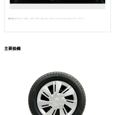
■写真はX“SA Ⅲ” 2WD。 ボディカラーはレモンスカッシュクリスタルメタリック〈Y13〉。
主要装備