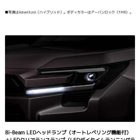
■写真はAdventure（ハイブリッド）。ボディカラーはアーバンロック〈1M6〉。
Bi-Beam LEDヘッドランプ（オートレベリング機能付）