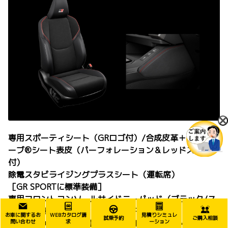
専用スポーティシート（GRロゴ付）/合成皮革＋ブランノ
ーブ®シート表皮（パーフォレーション＆レッドステッチ
付）
除電スタビライジングプラスシート（運転席）
［GR SPORTに標準装備］
専用フロントコンソールサイドニーパッド（ブラック/ス
エード調表皮巻き・レッドステッチ付）
お車に関するお
WEBカタログ請
見積りシミュレ
試乗予約
ご購入相談
［GR SPORTに標準装備。Zに販売店装着オプション］
問い合わせ
求
ーション