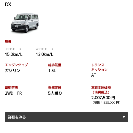
DX
燃費
JC08モード
WLTCモード
15.0km/L
12.0km/L
エンジンタイプ
総排気量
トランス
ミッション
ガソリン
1.5L
AT
駆動方法
乗車定員
車両本体価格
（消費税込）
2WD FR
5人乗り
2,007,500 円
（税抜 1,825,000 円）
詳細をみる