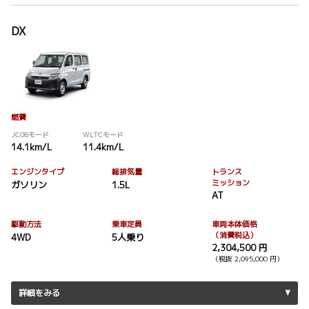
DX
燃費
JC08モード
WLTCモード
14.1km/L
11.4km/L
エンジンタイプ
総排気量
トランス
ミッション
ガソリン
1.5L
AT
駆動方法
乗車定員
車両本体価格
（消費税込）
4WD
5人乗り
2,304,500 円
（税抜 2,095,000 円）
詳細をみる