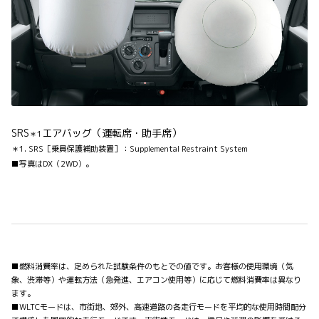
SRS
エアバッグ（運転席・助手席）
＊1
＊1. SRS［乗員保護補助装置］：Supplemental Restraint System
■写真はDX（2WD）。
■燃料消費率は、定められた試験条件のもとでの値です。お客様の使用環境（気
象、渋滞等）や運転方法（急発進、エアコン使用等）に応じて燃料消費率は異なり
ます。
■WLTCモードは、市街地、郊外、高速道路の各走行モードを平均的な使用時間配分