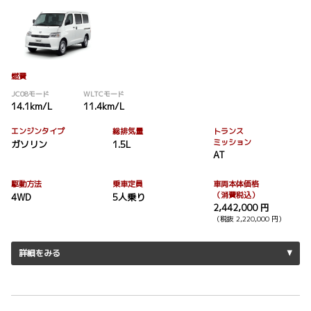
燃費
JC08モード
WLTCモード
14.1km/L
11.4km/L
エンジンタイプ
総排気量
トランス
ミッション
ガソリン
1.5L
AT
駆動方法
乗車定員
車両本体価格
（消費税込）
4WD
5人乗り
2,442,000 円
（税抜 2,220,000 円）
詳細をみる