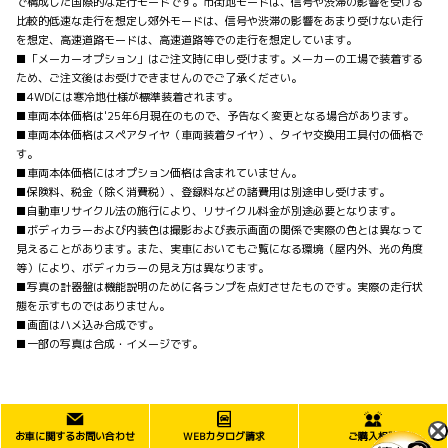
で構成した国際的な走行モードです。市街地モードは、信号や渋滞の影響を受ける
比較的低速な走行を想定し郊外モードは、信号や渋滞の影響をあまり受けない走行
を想定、高速道路モードは、高速道路等での走行を想定しています。
■「メーカーオプション」はご注文時に申し受けます。メーカーの工場で装着する
ため、ご注文後はお受けできませんのでご了承ください。
■4WDには寒冷地仕様が標準装着されます。
■車両本体価格は'25年6月現在のもので、予告なく変更となる場合があります。
■車両本体価格はスペアタイヤ（車両装着タイヤ）、タイヤ交換用工具付の価格で
す。
■車両本体価格にはオプション価格は含まれていません。
■保険料、税金（除く消費税）、登録料などの諸費用は別途申し受けます。
■自動車リサイクル法の施行により、リサイクル料金が別途必要となります。
■ボディカラーおよび内装色は撮影および表示画面の関係で実際の色とは異なって
見えることがあります。また、実車においてもご覧になる環境（屋内外、光の角度
等）により、ボディカラーの見え方は異なります。
■写真の計器盤は機能説明のために各ランプを点灯させたものです。実際の走行状
態を示すものではありません。
■画面はハメ込み合成です。
■一部の写真は合成・イメージです。
お車に関するお問い合わせ
WEBカタログ請求
ご購入相談