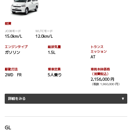
燃費
JC08モード
WLTCモード
15.0km/L
12.0km/L
エンジンタイプ
総排気量
トランス
ミッション
ガソリン
1.5L
AT
駆動方法
乗車定員
車両本体価格
（消費税込）
2WD FR
5人乗り
2,156,000 円
（税抜 1,960,000 円）
詳細をみる
GL