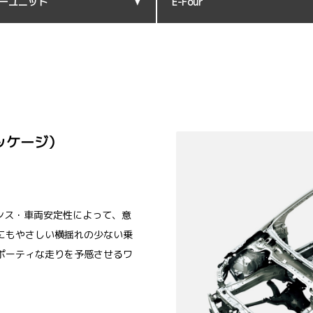
ーユニット
E-Four
ッケージ）
ンス・車両安定性によって、意
にもやさしい横揺れの少ない乗
ポーティな走りを予感させるワ