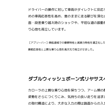
ドライバーの操作に対して車両がダイレクトに反応
めの車両応答性を高め、意のままに走る歓びを深化
面・段差乗り越え時のショックや、平坦な道の振動
り心地も両立しています。
［アブソーバー］微低速域での摩擦特性と減衰力特性を適正化し
操舵応答性と上質な乗り心地を高次元で両立させました。
ダブルウィッシュボーン式リヤサス
カローラの上質な乗り心地を保ちつつ、アーム類の
姿勢をさらにつくりこみ、気持ちの良い走りを追求
の取付構造により、大きな入力の際は路面からの入