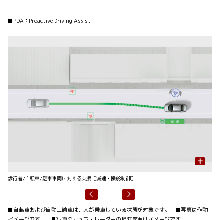
■PDA：Proactive Driving Assist
+
歩行者/自転車/駐車車両に対する支援［減速・操舵制御］
先
■自転車および自動二輪車は、人が乗車している状態が対象です。 ■写真は作動
イメージです。 ■写真のカメラ・レーダーの検知範囲はイメージです。