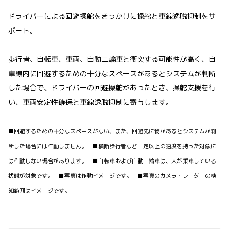
ドライバーによる回避操舵をきっかけに操舵と車線逸脱抑制をサ
ポート。
歩行者、自転車、車両、自動二輪車と衝突する可能性が高く、自
車線内に回避するための十分なスペースがあるとシステムが判断
した場合で、ドライバーの回避操舵があったとき、操舵支援を行
い、車両安定性確保と車線逸脱抑制に寄与します。
■回避するための十分なスペースがない、また、回避先に物があるとシステムが判
断した場合には作動しません。 ■横断歩行者など一定以上の速度を持った対象に
は作動しない場合があります。 ■自転車および自動二輪車は、人が乗車している
状態が対象です。 ■写真は作動イメージです。 ■写真のカメラ・レーダーの検
知範囲はイメージです。