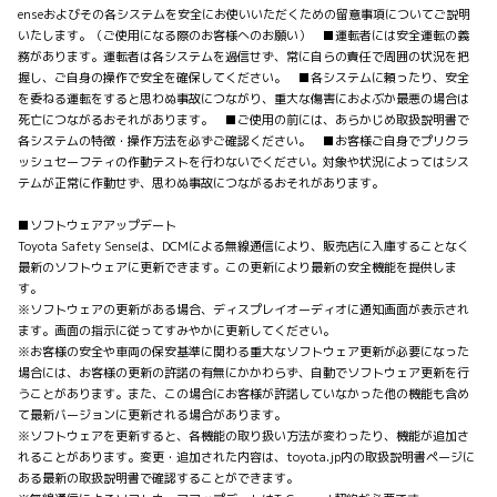
enseおよびその各システムを安全にお使いいただくための留意事項についてご説明
いたします。（ご使用になる際のお客様へのお願い） ■運転者には安全運転の義
務があります。運転者は各システムを過信せず、常に自らの責任で周囲の状況を把
握し、ご自身の操作で安全を確保してください。 ■各システムに頼ったり、安全
を委ねる運転をすると思わぬ事故につながり、重大な傷害におよぶか最悪の場合は
死亡につながるおそれがあります。 ■ご使用の前には、あらかじめ取扱説明書で
各システムの特徴・操作方法を必ずご確認ください。 ■お客様ご自身でプリクラ
ッシュセーフティの作動テストを行わないでください。対象や状況によってはシス
テムが正常に作動せず、思わぬ事故につながるおそれがあります。
■ソフトウェアアップデート
Toyota Safety Senseは、DCMによる無線通信により、販売店に入庫することなく
最新のソフトウェアに更新できます。この更新により最新の安全機能を提供しま
す。
※ソフトウェアの更新がある場合、ディスプレイオーディオに通知画面が表示され
ます。画面の指示に従ってすみやかに更新してください。
※お客様の安全や車両の保安基準に関わる重大なソフトウェア更新が必要になった
場合には、お客様の更新の許諾の有無にかかわらず、自動でソフトウェア更新を行
うことがあります。また、この場合にお客様が許諾していなかった他の機能も含め
て最新バージョンに更新される場合があります。
※ソフトウェアを更新すると、各機能の取り扱い方法が変わったり、機能が追加さ
れることがあります。変更・追加された内容は、toyota.jp内の取扱説明書ページに
ある最新の取扱説明書で確認することができます。