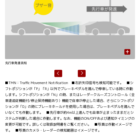
+
先行車発進告知
信
■TMN：Traffic Movement Notification ■右折矢印信号も検知可能です。 ■シ
フトポジションが「P」「R」以外でブレーキペダルを踏んで停車している時に作動
します。シフトポジションが「N」の時、またはレーダークルーズコントロール（全
車速追従機能付/停止保持機能あり）機能で自車が停止した場合、さらにシフトポジ
ションが「D」の時にブレーキホールドを使用した場合は、ブレーキペダルを踏んで
いなくても作動します。 ■先行車が約4m以上進んでも自車が止まったままだとシ
ステムが判断した場合に作動します。なお、機能のON/OFFおよび通知タイミングの
変更が可能です。詳しくは取扱説明書をご覧ください。 ■写真は作動イメージで
す。 ■写真のカメラ・レーダーの検知範囲はイメージです。