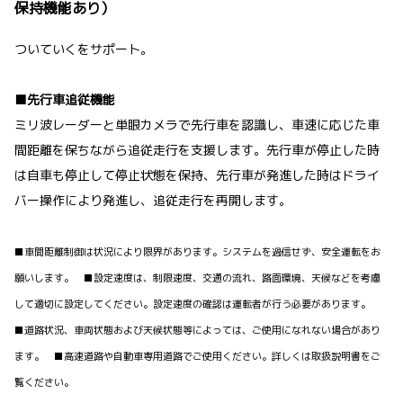
保持機能あり）
ついていくをサポート。
■先行車追従機能
ミリ波レーダーと単眼カメラで先行車を認識し、車速に応じた車
間距離を保ちながら追従走行を支援します。先行車が停止した時
は自車も停止して停止状態を保持、先行車が発進した時はドライ
バー操作により発進し、追従走行を再開します。
■車間距離制御は状況により限界があります。システムを過信せず、安全運転をお
願いします。 ■設定速度は、制限速度、交通の流れ、路面環境、天候などを考慮
して適切に設定してください。設定速度の確認は運転者が行う必要があります。
■道路状況、車両状態および天候状態等によっては、ご使用になれない場合があり
ます。 ■高速道路や自動車専用道路でご使用ください。詳しくは取扱説明書をご
覧ください。