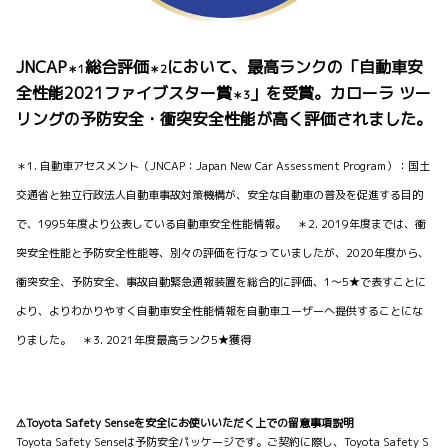
JNCAP
総合評価
において、最高ランクの「自動車安
＊1
＊2
全性能2021ファイブスター賞
」を受賞。カローラ ツー
＊3
リングの予防安全・衝突安全性能が高く評価されました。
＊1. 自動車アセスメント（JNCAP：Japan New Car Assessment Program）：国土
交通省と独立行政法人自動車事故対策機構が、安全な自動車の普及を促進する目的
で、1995年度より公表している自動車安全性能情報。 ＊2. 2019年度までは、衝
突安全性能と予防安全性能等、別々の評価を行なっていましたが、2020年度から、
衝突安全、予防安全、事故自動緊急通報装置を総合的に評価、1～5★で表すことに
より、よりわかりやすく自動車安全性能情報を自動車ユーザーへ提供することにな
りました。 ＊3. 2021年度最高ランク5★獲得
⚠Toyota Safety Senseを安全にお使いいただく上での留意事項説明
Toyota Safety Senseは予防安全パッケージです。ご契約に際し、Toyota Safety S