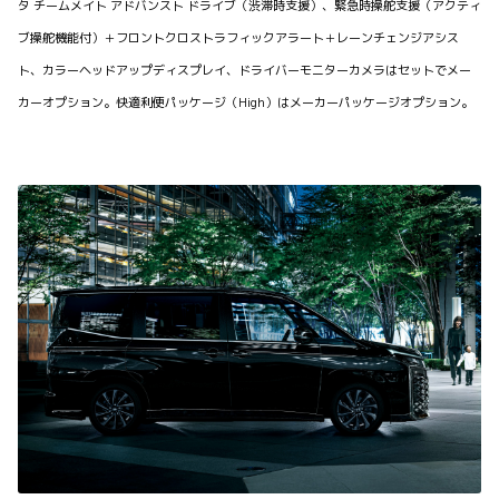
タ チームメイト アドバンスト ドライブ（渋滞時支援）、緊急時操舵支援（アクティ
ブ操舵機能付）＋フロントクロストラフィックアラート＋レーンチェンジアシス
ト、カラーヘッドアップディスプレイ、ドライバーモニターカメラはセットでメー
カーオプション。快適利便パッケージ（High）はメーカーパッケージオプション。