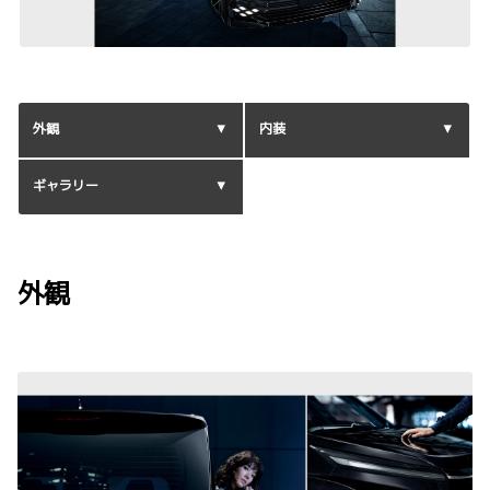
外観
内装
ギャラリー
外観