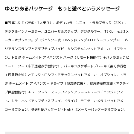
ゆとりあるパッケージ もっと遊べというメッセージ
■写真はS-Z（2WD・7人乗り）。ボディカラーはニュートラルブラック〈229〉。
デジタルインナーミラー、ユニバーサルステップ、デジタルキー、ITS Connectはメ
ーカーオプション。プロジェクター式LEDヘッドランプ＋LEDターンランプ＋LEDク
リアランスランプとアダプティブハイビームシステムはセットでメーカーオプショ
ン。トヨタ チームメイト アドバンスト パーク（リモート機能付）＋パノラミックビ
ューモニター（床下透過表示機能付）、パーキングサポートブレーキ（後方歩行者
＋周囲静止物）とエレクトロシフトマチックはセットでメーカーオプション。トヨ
タ チームメイト アドバンスト ドライブ（渋滞時支援）、緊急時操舵支援（アクティ
ブ操舵機能付）＋フロントクロストラフィックアラート＋レーンチェンジアシス
ト、カラーヘッドアップディスプレイ、ドライバーモニターカメラはセットでメー
カーオプション。快適利便パッケージ（High）はメーカーパッケージオプション。