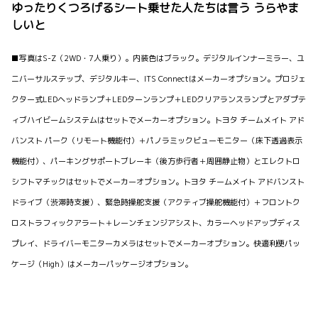
ゆったりくつろげるシート乗せた人たちは言う うらやま
しいと
■写真はS-Z（2WD・7人乗り）。内装色はブラック。デジタルインナーミラー、ユ
ニバーサルステップ、デジタルキー、ITS Connectはメーカーオプション。プロジェ
クター式LEDヘッドランプ＋LEDターンランプ＋LEDクリアランスランプとアダプテ
ィブハイビームシステムはセットでメーカーオプション。トヨタ チームメイト アド
バンスト パーク（リモート機能付）＋パノラミックビューモニター（床下透過表示
機能付）、パーキングサポートブレーキ（後方歩行者＋周囲静止物）とエレクトロ
シフトマチックはセットでメーカーオプション。トヨタ チームメイト アドバンスト
ドライブ（渋滞時支援）、緊急時操舵支援（アクティブ操舵機能付）＋フロントク
ロストラフィックアラート＋レーンチェンジアシスト、カラーヘッドアップディス
プレイ、ドライバーモニターカメラはセットでメーカーオプション。快適利便パッ
ケージ（High）はメーカーパッケージオプション。