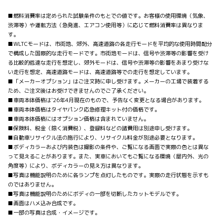
■燃料消費率は定められた試験条件のもとでの値です。お客様の使用環境（気象、
渋滞等）や運転方法（急発進、エアコン使用等）に応じて燃料消費率は異なりま
す。
■WLTCモードは、市街地、郊外、高速道路の各走行モードを平均的な使用時間配分
で構成した国際的な走行モードです。市街地モードは、信号や渋滞等の影響を受け
る比較的低速な走行を想定し、郊外モードは、信号や渋滞等の影響をあまり受けな
い走行を想定、高速道路モードは、高速道路等での走行を想定しています。
■「メーカーオプション」はご注文時に申し受けます。メーカーの工場で装着する
ため、ご注文後はお受けできませんのでご了承ください。
■車両本体価格は'26年4月現在のもので、予告なく変更となる場合があります。
■車両本体価格はタイヤパンク応急修理キット付の価格です。
■車両本体価格にはオプション価格は含まれていません。
■保険料、税金（除く消費税）、登録料などの諸費用は別途申し受けます。
■自動車リサイクル法の施行により、リサイクル料金が別途必要となります。
■ボディカラーおよび内装色は撮影の条件や、ご覧になる画面で実際の色とは異な
って見えることがあります。また、実車においてもご覧になる環境（屋内外、光の
角度等）により、ボディカラーの見え方は異なります。
■写真は機能説明のために各ランプを点灯したものです。実際の走行状態を示すも
のではありません。
■写真は機能説明のためにボディの一部を切断したカットモデルです。
■画面はハメ込み合成です。
■一部の写真は合成・イメージです。