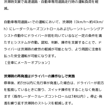
渋滞時支援で高速道路・自動車専用道路走行時の運転負荷を軽
減。
自動車専用道路
での運転において、渋滞時（0km/h～約40km/
＊1
h）にレーダークルーズコントロールおよびレーントレーシングア
シスト作動中にドライバーが前を向いているなど一定の条件を満
たすとシステムが作動。認知、判断、操作を支援することで、ド
ライバーは渋滞時の疲労の軽減が可能となり、より周囲に注意を
払った安全運転が可能になります。
［全車にメーカーオプション］
渋滞時の再発進はドライバーの操作なしで実施
停車後、約3分以内に先行車が発進した場合は、ドライバーが前方
を監視しているときに限り、スイッチ操作をすることなく発進し
ます（既存レーダークルーズコントロールは3秒以内）。停止･発
進を繰り返す渋滞時のストレスを軽減します。