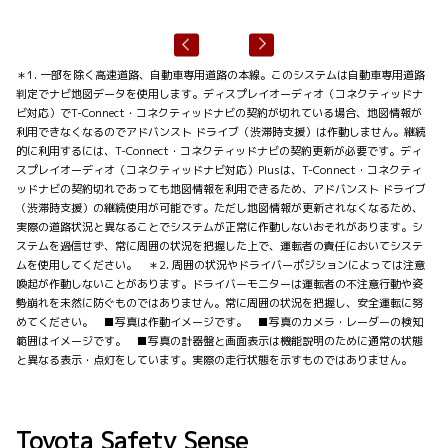
＊1. 一部を除く高速道路、自動車専用道路の本線。このシステムは自動車専用道路
判定でナビ地図データを使用します。ディスプレイオーディオ（コネクティッドナ
ビ対応）でT-Connect・コネクティッドナビの契約が切れている場合、地図情報が
利用できなくなるのでアドバンスト ドライブ（渋滞時支援）は作動しません。継続
的に利用するには、T-Connect・コネクティッドナビの契約更新が必要です。ディ
スプレイオーディオ（コネクティッドナビ対応）Plusは、T-Connect・コネクティ
ッドナビの契約切れであっても地図情報を利用できるため、アドバンスト ドライブ
（渋滞時支援）の継続使用が可能です。ただし地図情報が更新されなくなるため、
実際の道路状況と異なることでシステムが正常に作動しないおそれがあります。シ
ステムを過信せず、常に周囲の状況を把握した上で、運転者の責任においてシステ
ムを使用してください。 ＊2. 周囲の状況やドライバーポジションによっては注意
喚起が作動しないことがあります。ドライバーモニターは運転者の不注意行動や姿
勢崩れを未然に防ぐものではありません。常に周囲の状況を把握し、安全運転に努
めてください。 ■写真は作動イメージです。 ■写真のカメラ・レーダーの検知
範囲はイメージです。 ■写真の計器盤と画面表示は機能説明のために通常の状態
と異なる表示・点灯をしています。実際の走行状態を示すものではありません。
Toyota Safety Sense