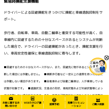
緊急時操舵支援機能
ドライバーによる回避操舵をきっかけに操舵と車線逸脱抑制をサ
ポート。
歩行者、自転車、車両、自動二輪車と衝突する可能性が高く、自
車線内に回避するための十分なスペースがあるとシステムが判断
した場合で、ドライバーの回避操舵があったとき、操舵支援を行
い、車両安定性確保と車線逸脱抑制に寄与します。
■回避するための十分なスペースがない、また、回避先に物があるとシステムが判
断した場合には作動しません。 ■横断歩行者など一定以上の速度を持った対象に
は作動しない場合があります。 ■自転車および自動二輪車は、人が乗車している
状態が対象です。 ■道路状況、交差点の形状、車両状態および天候状態等によっ
ては作動しない場合があります。また、衝突の可能性がなくてもシステムが作動す
る場合もあります。詳しくは取扱説明書をご覧ください。 ■プリクラッシュセー
お車に関するお
WEBカタログ請
見積りシミュレ
試乗予約
ご購入相談
問い合わせ
求
ーション