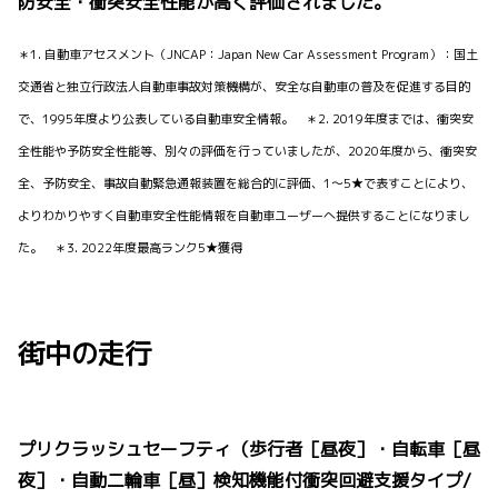
防安全・衝突安全性能が高く評価されました。
＊1. 自動車アセスメント（JNCAP：Japan New Car Assessment Program）：国土
交通省と独立行政法人自動車事故対策機構が、安全な自動車の普及を促進する目的
で、1995年度より公表している自動車安全情報。 ＊2. 2019年度までは、衝突安
全性能や予防安全性能等、別々の評価を行っていましたが、2020年度から、衝突安
全、予防安全、事故自動緊急通報装置を総合的に評価、1～5★で表すことにより、
よりわかりやすく自動車安全性能情報を自動車ユーザーへ提供することになりまし
た。 ＊3. 2022年度最高ランク5★獲得
街中の走行
プリクラッシュセーフティ（歩行者［昼夜］・自転車［昼
夜］・自動二輪車［昼］検知機能付衝突回避支援タイプ/