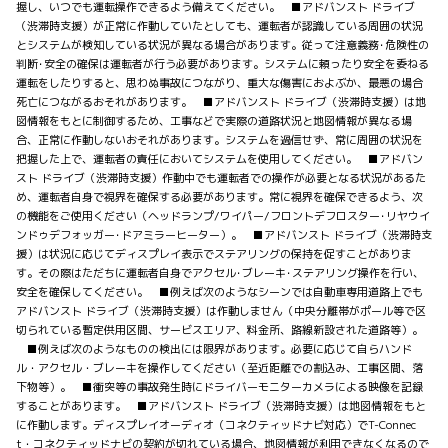
握し、いつでも運転操作できるよう備えてください。 ■アドバンスト ドライブ
（渋滞時支援）が正常に作動していたとしても、運転者が認識している周囲の状況
とシステムが検知している状況が異なる場合があります。従って注意義務･危険性の
判断･安全の確保は運転者が行う必要があります。システムに頼ったり安全を委ねる
運転をしたりすると、思わぬ事故につながり、重大な傷害におよぶか、最悪の場合
死亡につながるおそれがあります。 ■アドバンスト ドライブ（渋滞時支援）は地
図情報をもとに制御するため、工事などで実際の道路状況と地図情報が異なる場
合、正常に作動しないおそれがあります。システムを過信せず、常に周囲の状況を
把握した上で、運転者の責任においてシステムを使用してください。 ■アドバン
スト ドライブ（渋滞時支援）作動中でも運転者での操作が必要となる状況があるた
め、運転者自身で視界を確保する必要があります。常に視界を確保できるよう、次
の機能をご使用ください（ヘッドランプ/ワイパー/フロントデフロスター･リヤウイ
ンドゥデフォッガー･ドアミラーヒーター）。 ■アドバンスト ドライブ（渋滞時支
援）は状況に応じてディスプレイ表示でステアリングの保持を促すことがありま
す。その際はただちに運転者自身でアクセル･ブレーキ･ステアリング操作を行い、
安全を確保してください。 ■例えば次のようなシーンでは自動車専用道路上でも
アドバンスト ドライブ（渋滞時支援）は作動しません（中央分離帯がポール等で区
切られている暫定供用区間、サービスエリア、料金所、路線新設された道路等）。
■例えば次のようなものの検出には限界があります。必要に応じて自らハンド
ル・アクセル・ブレーキを操作してください（至近距離での割込み、工事区間、落
下物等）。 ■衝突等の事故発生時にドライバーモニターカメラによる映像を記録
することがあります。 ■アドバンスト ドライブ（渋滞時支援）は地図情報をもと
に作動します。ディスプレイオーディオ（コネクティッドナビ対応）でT-Connec
t・コネクティッドナビの契約が切れている場合、地図情報が利用できなくなるので