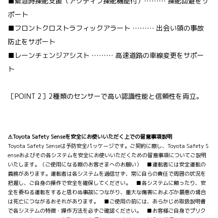
■緊急時操舵支援（アクティブ操舵機能付）……… 操舵回避をサ
ポート
■フロントクロストラフィックアラート ……… 出会い頭の事故
防止をサポート
■レーンチェンジアシスト ……… 高速道路の車線変更をサポー
ト
［POINT 2］2種類のセンサーで高い認識性能と信頼性を両立。
⚠Toyota Safety Senseを安全にお使いいただく上での留意事項説明
Toyota Safety Senseは予防安全パッケージです。ご契約に際し、Toyota Safety S
enseおよびその各システムを安全にお使いいただくための留意事項についてご説明
いたします。（ご使用になる際のお客さまへのお願い） ■運転者には安全運転の
義務があります。運転者は各システムを過信せず、常に自らの責任で周囲の状況を
把握し、ご自身の操作で安全を確保してください。 ■各システムに頼ったり、安
全を委ねる運転をすると思わぬ事故につながり、重大な傷害におよぶか最悪の場合
は死亡につながるおそれがあります。 ■ご使用の前には、あらかじめ取扱説明書
で各システムの特徴・操作方法を必ずご確認ください。 ■お客様ご自身でプリク