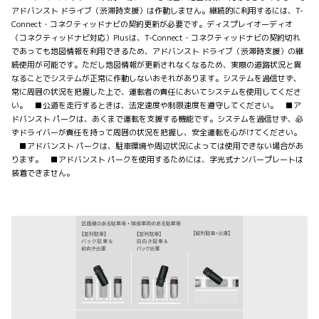
アドバンスト ドライブ（渋滞時支援）は作動しません。継続的に利用するには、T-
Connect・コネクティッドナビの契約更新が必要です。ディスプレイオーディオ
（コネクティッドナビ対応）Plusは、T-Connect・コネクティッドナビの契約切れ
であっても地図情報を利用できるため、アドバンスト ドライブ（渋滞時支援）の継
続使用が可能です。ただし地図情報が更新されなくなるため、実際の道路状況と異
なることでシステムが正常に作動しないおそれがあります。システムを過信せず、
常に周囲の状況を把握した上で、運転者の責任においてシステムを使用してくださ
い。 ■公道を走行するときは、法定速度や制限速度を遵守してください。 ■ア
ドバンスト パークは、あくまで運転を支援する機能です。システムを過信せず、必
ずドライバーが責任を持って周囲の状況を把握し、安全運転を心がけてください。
■アドバンスト パークは、駐車環境や周辺状況によっては使用できない場合があ
ります。 ■アドバンスト パークを使用するためには、字光式ナンバープレートは
装着できません。