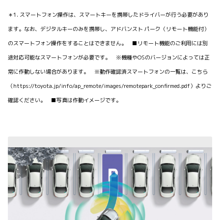
＊1. スマートフォン操作は、スマートキーを携帯したドライバーが行う必要があり
ます。なお、デジタルキーのみを携帯し、アドバンスト パーク（リモート機能付）
のスマートフォン操作をすることはできません。 ■リモート機能のご利用には別
途対応可能なスマートフォンが必要です。 ※機種やOSのバージョンによっては正
常に作動しない場合があります。 ※動作確認済スマートフォンの一覧は、こちら
（https://toyota.jp/info/ap_remote/images/remotepark_confirmed.pdf）よりご
確認ください。 ■写真は作動イメージです。